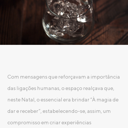
Com mensagens que reforçavam a importância
das ligações humanas, o espaço realçava que,
neste Natal, o essencial era brindar “À magia de
dar e receber”, estabelecendo-se, assim, um
compromisso em criar experiências