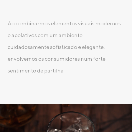
Ao combinarmos elementos visuais modernos
e apelativos com um ambiente
cuidadosamente sofisticado e elegante,
envolvemos os consumidores num forte
sentimento de partilha.